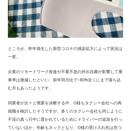
ところが、昨年発生した新型コロナの感染拡大によって状況は
一変。
企業のリモートワーク推進や不要不急の外出自粛が影響して乗
車率は激減
したといい、
前年同月比で−80%近くにまで落ち込
む月もあった
ようです。
同業者が次々と廃業を決断する中、O様もタクシー会社への再
就職を検討したそうですが、多くのタクシー会社も同じように
不況の真っ只中に置かれているためにドライバーの追加を行っ
ていないほか、年齢もネックとなり、O様の受け入れ先は見つ