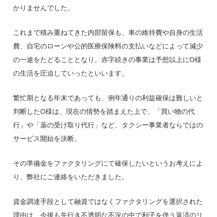
かりませんでした。
これまで積み重ねてきた内部留保も、
車の維持費や自身の生活
費、自宅のローンや公的医療保険料の支払いなどによって減少
の一途をたどることとなり、赤字続きの事業は予想以上にO様
の生活を圧迫
していったといいます。
繁忙期となる年末であっても、例年通りの利益確保は難しいと
判断したO様は、現在の情勢を踏まえた上で、
「買い物の代
行」や「薬の受け取り代行」など、タクシー事業者ならではの
サービス開始を決断
。
その準備金をファクタリングにて確保したい
というお考えによ
り、弊社にご連絡をいただきました。
資金調達手段として融資ではなく
ファクタリングを選択された
理由は、今後も先行き不透明な不況の中で利子を伴う返済のリ