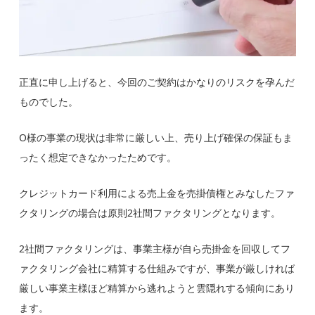
正直に申し上げると、
今回のご契約はかなりのリスクを孕んだ
もの
でした。
O様の事業の現状は非常に厳しい上、売り上げ確保の保証もま
ったく想定できなかったため
です。
クレジットカード利用による売上金を売掛債権とみなしたファ
クタリングの場合は原則2社間ファクタリング
となります。
2社間ファクタリングは、事業主様が自ら売掛金を回収してフ
ァクタリング会社に精算する仕組みですが、
事業が厳しければ
厳しい事業主様ほど精算から逃れようと雲隠れする傾向
にあり
ます。