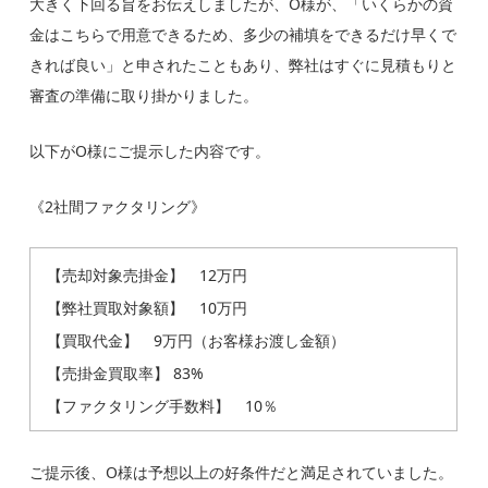
大きく下回る
旨をお伝えしましたが、O様が、
「いくらかの資
金はこちらで用意できるため、多少の補填をできるだけ早くで
きれば良い」と申されたこともあり、弊社はすぐに見積もりと
審査の準備
に取り掛かりました。
以下がO様にご提示した内容です。
《2社間ファクタリング》
【売却対象売掛金】 12万円
【弊社買取対象額】 10万円
【買取代金】 9万円（お客様お渡し金額）
【売掛金買取率】 83%
【ファクタリング手数料】 10％
ご提示後、O様は
予想以上の好条件
だと満足されていました。