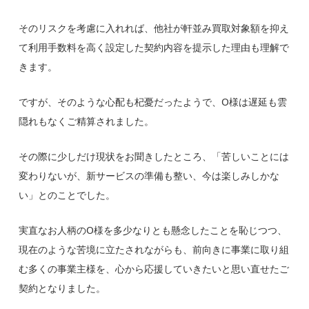
そのリスクを考慮に入れれば、
他社が軒並み買取対象額を抑え
て利用手数料を高く設定した契約内容を提示した理由も理解
で
きます。
ですが、そのような心配も杞憂だったようで、O様は遅延も雲
隠れもなくご精算されました。
その際に
少しだけ現状をお聞きしたところ、「苦しいことには
変わりないが、新サービスの準備も整い、今は楽しみしかな
い」とのこと
でした。
実直なお人柄のO様を多少なりとも懸念したことを恥じつつ、
現在のような苦境に立たされながらも、前向きに事業に取り組
む多くの事業主様を、心から応援していきたいと思い直せたご
契約
となりました。