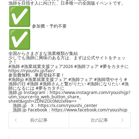
漁師を目指す人に向けた、日本唯一の全国版イベントです。
参加費・予約不要
全国からさまざまな漁業種類が集結
少しでも漁師に興味のある方は、まずは公式サイトをチェッ
ク！
#漁師 #漁業就業支援フェア2026 #漁師フェア #夢をカタチに
https://ryoushi.jp/fair/
参加費無料、事前登録不要！
#漁師jp #漁業就業支援フェア #漁師フェア #漁師増やそう #
漁師の日 #漁師 #漁師さんと繋がりたい #漁師になりたい #漁
師になるには #夢をカタチに
漁師.jp
Instagram：
https://www.
instagram.com/ryoushijp?
utm_
source=ig_web_button_share_
sheet&igsh=ZDNlZDc0MzIxNw==
漁師.jp
X：
https://x.com/ryoushi_center
漁師.jp
Facebook：
https://www.
facebook.com/ryoushijp
前の記事
次の記事