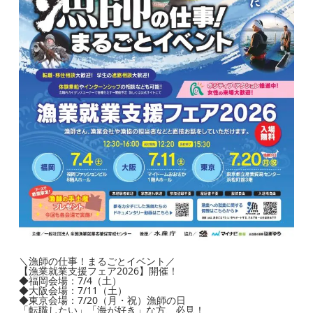
＼漁師の仕事！まるごとイベント／
【漁業就業支援フェア2026】開催！
◆福岡会場：7/4（土）
◆大阪会場：7/11（土）
◆東京会場：7/20（月・祝）漁師の日
「転職したい」「海が好き」な方、必見！