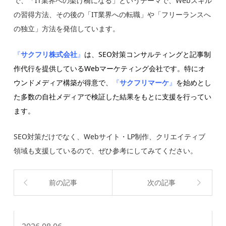
で、
「IT業界への架け橋になる」というテーマで、
Webスキル
の習得方法、その後の「IT業界への転職」や「
フリーランスへ
の独立」方法を発信しています。
『
サクフリ株式会社
』
は、
SEO対策コンサルティングと記事制
作代行を提供しているWeb
マーケティング会社です。特にオ
ウンドメディア構築が得意で、
『
サクフリマーケ
』
を始めとし
た多数の自社メディアで検証した結果をもとに支援を行
ってい
ます。
SEO対策だけでなく、Webサイト・LP制作、
クリエイティブ
領域も支援しているので、
ぜひ参考にしてみてください。
前の記事
次の記事