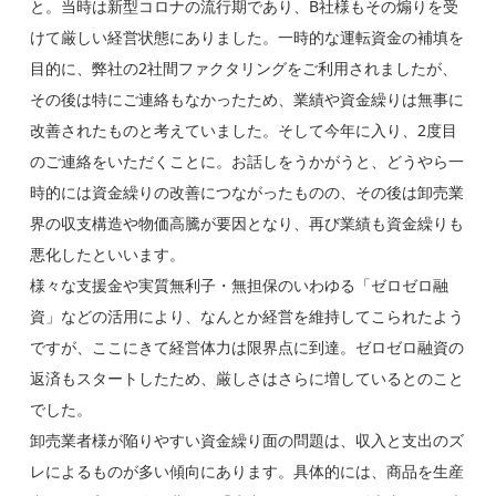
と。当時は新型コロナの流行期であり、B社様もその煽りを受
けて厳しい経営状態にありました。
一時的な運転資金の補填を
目的に、弊社の2社間ファクタリングをご利用されましたが、
その後は特にご連絡もなかったため、業績や資金繰りは無事に
改善されたものと考えていました。
そして今年に入り、2度目
のご連絡をいただくことに。お話しをうかがうと、どうやら一
時的には資金繰りの改善につながったものの、その後は卸売業
界の収支構造や物価高騰が要因となり、再び業績も資金繰りも
悪化したといいます。
様々な支援金や実質無利子・無担保のいわゆる「ゼロゼロ融
資」などの活用により、なんとか経営を維持してこられたよう
ですが、ここにきて経営体力は限界点に到達。
ゼロゼロ融資の
返済もスタートしたため、厳しさはさらに増しているとのこと
でした。
卸売業者様が陥りやすい資金繰り面の問題は、収入と支出のズ
レによるものが多い傾向にあります。具体的には、商品を生産