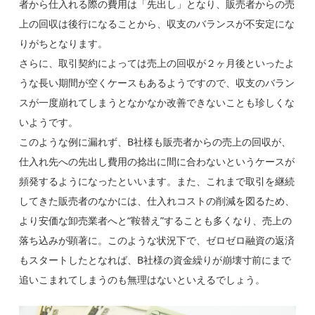
者から仕入れる際の費用は「先出し」となり、販売者からの売
上の回収は後行になることから、収支のバランスが不安定にな
りがちとなります。
さらに、取引契約によっては売上の回収が２ヶ月後といったよ
うな長い期間が空くケースもあるようですので、収支のバラン
スが一度崩れてしまうとなかなか改善できないことも珍しくな
いようです。
このような例に漏れず、B社様も販売者からの売上の回収が、
仕入れ先への先出し費用の捻出に間に合わないというケースが
頻発するようになったといいます。また、これまで取引を継続
してきた販売者のなかには、仕入れコストの削減を図るため、
より安価な卸売業者へと“鞍替え”することも多くなり、売上の
落ち込みが顕著に。
このような状況下で、ゼロゼロ融資の返済
もスタートしたとなれば、B社様の資金繰りが崩壊寸前にまで
追いこまれてしまうのも無理はないといえるでしょう。