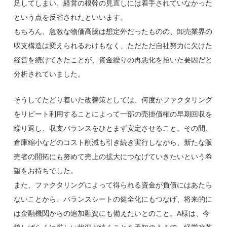
足してしまい、経営の根幹の見直しには着手されていなかった
という点を反省されたといいます。
もちろん、急激な物価高騰は想定外だったものの、卸売業界の
収支構造は変えられるわけもなく、ただただ自社努力に欠けた
経営を続けてきたことが、資金繰りの再悪化を招いた要因だと
分析されていました。
そうしてたどり着いた改善策としては、何度かファクタリング
をリピート利用することによって一部の売掛債権の早期回収を
繰り返し、収支バランスをひとまず安定させること。
その間、
倉庫縮小などのコスト削減も引き続き実行しながら、新たな販
売者の開拓にも努めて売上の拡大につなげていきたいという希
望をお持ちでした。
また、ファクタリングによって得られる資金が負債にはあたら
ないことから、バランスシートの健全化にもつなげ、将来的に
は金融機関からの追加融資にも備えたいとのこと。A様は、今