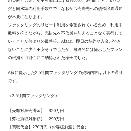
の契約と入金こそ不可能にはなるものの、3社間ファクタリン
グと同水準の利用手数料で、なおかつ売掛先への債権譲渡通知
が不要になります。
ファクタリングのリピート利用を希望されているため、利用手
数料を抑えながら、売掛先へ不信感を与えることなく実行して
いくことが何よりの最善策。A様は、即日の契約や入金ができ
ないことに少々不安そうでしたが、最終的には提示したプラン
の根拠や可能性にご納得された様子でした。
A様に提示した2.5社間ファクタリングの契約内容は以下の通り
です。
＜2.5社間ファクタリング＞
【売却対象売掛金】 320万円
【弊社買取対象額】 290万円
【買取代金】270万円（お客様お渡し代金）